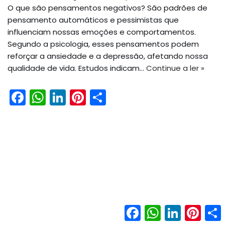
O que são pensamentos negativos? São padrões de
pensamento automáticos e pessimistas que
influenciam nossas emoções e comportamentos.
Segundo a psicologia, esses pensamentos podem
reforçar a ansiedade e a depressão, afetando nossa
qualidade de vida. Estudos indicam…
Continue a ler »
F
W
Li
Pi
S
a
h
n
nt
h
c
a
k
er
ar
e
ts
e
e
e
b
A
dI
st
o
p
n
o
p
k
Facebook
WhatsApp
LinkedIn
Pinter
Neve
| Movido a
WordPress