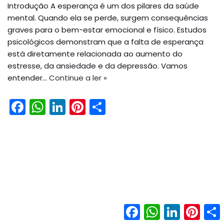
Introdução A esperança é um dos pilares da saúde
mental. Quando ela se perde, surgem consequências
graves para o bem-estar emocional e físico. Estudos
psicológicos demonstram que a falta de esperança
está diretamente relacionada ao aumento do
estresse, da ansiedade e da depressão. Vamos
entender…
Continue a ler »
F
W
Li
Pi
S
a
h
n
nt
h
c
a
k
er
ar
e
ts
e
e
e
b
A
dI
st
o
p
n
o
p
Facebook
WhatsApp
LinkedIn
Pinter
k
Neve
| Movido a
WordPress