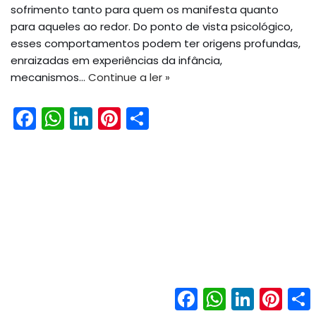
sofrimento tanto para quem os manifesta quanto
para aqueles ao redor. Do ponto de vista psicológico,
esses comportamentos podem ter origens profundas,
enraizadas em experiências da infância,
mecanismos…
Continue a ler »
F
W
Li
Pi
S
a
h
n
nt
h
c
a
k
er
ar
e
ts
e
e
e
b
A
dI
st
o
p
n
o
p
k
Facebook
WhatsApp
LinkedIn
Pinter
Neve
| Movido a
WordPress