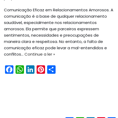
Comunicação Eficaz em Relacionamentos Amorosos. A
comunicação é a base de qualquer relacionamento
saudável, especialmente nos relacionamentos
amorosos. Ela permite que parceiros expressem
sentimentos, necessidades e preocupações de
maneira clara e respeitosa. No entanto, a falta de
comunicação eficaz pode levar a mal-entendidos e
conflitos…
Continue a ler »
F
W
Li
Pi
S
a
h
n
nt
h
c
a
k
er
ar
e
ts
e
e
e
b
A
dI
st
o
p
n