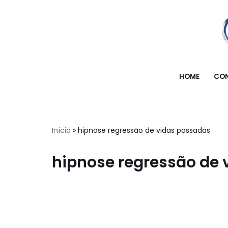
Pular
para
o
conteúdo
HOME
CO
Início
»
hipnose regressão de vidas passadas
hipnose regressão de