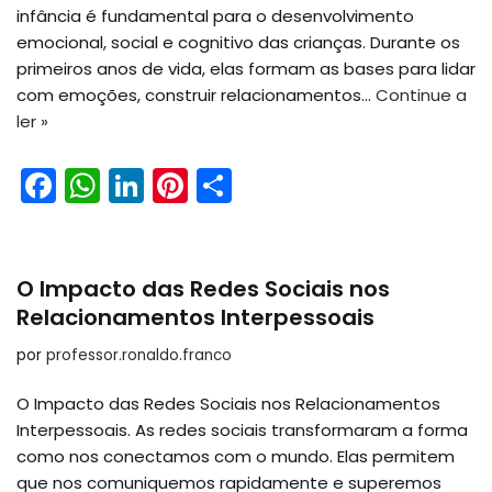
infância é fundamental para o desenvolvimento
emocional, social e cognitivo das crianças. Durante os
primeiros anos de vida, elas formam as bases para lidar
com emoções, construir relacionamentos…
Continue a
ler »
F
W
Li
Pi
S
a
h
n
nt
h
c
a
k
er
ar
e
ts
e
e
e
O Impacto das Redes Sociais nos
b
A
dI
st
Relacionamentos Interpessoais
o
p
n
por
professor.ronaldo.franco
o
p
O Impacto das Redes Sociais nos Relacionamentos
k
Interpessoais. As redes sociais transformaram a forma
como nos conectamos com o mundo. Elas permitem
que nos comuniquemos rapidamente e superemos