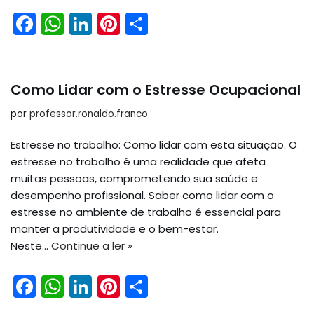
F
W
Li
Pi
S
a
h
n
nt
h
c
a
k
er
ar
e
ts
e
e
e
Como Lidar com o Estresse Ocupacional
b
A
dI
st
por
professor.ronaldo.franco
o
p
n
Estresse no trabalho: Como lidar com esta situação. O
o
p
estresse no trabalho é uma realidade que afeta
k
muitas pessoas, comprometendo sua saúde e
desempenho profissional. Saber como lidar com o
estresse no ambiente de trabalho é essencial para
manter a produtividade e o bem-estar.
Neste…
Continue a ler »
F
W
Li
Pi
S
a
h
n
nt
h