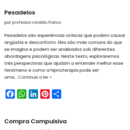
c
a
k
er
ar
e
ts
e
e
e
Pesadelos
b
A
dI
st
por
professor.ronaldo.franco
o
p
n
Pesadelos são experiências oníricas que podem causar
o
p
angústia e desconforto. Eles são mais comuns do que
k
se imagina e podem ser analisados sob diferentes
abordagens psicológicas. Neste texto, exploraremos
três perspectivas que ajudam a entender melhor esse
fenômeno e como a hipnoterapia pode ser
uma…
Continue a ler »
F
W
Li
Pi
S
a
h
n
nt
h
c
a
k
er
ar
e
ts
e
e
e
Compra Compulsiva