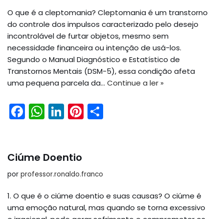
o
p
O que é a cleptomania? Cleptomania é um transtorno
k
do controle dos impulsos caracterizado pelo desejo
incontrolável de furtar objetos, mesmo sem
necessidade financeira ou intenção de usá-los.
Segundo o Manual Diagnóstico e Estatístico de
Transtornos Mentais (DSM-5), essa condição afeta
uma pequena parcela da…
Continue a ler »
F
W
Li
Pi
S
a
h
n
nt
h
c
a
k
er
ar
e
ts
e
e
e
Ciúme Doentio
b
A
dI
st
por
professor.ronaldo.franco
o
p
n
1. O que é o ciúme doentio e suas causas? O ciúme é
o
p
uma emoção natural, mas quando se torna excessivo