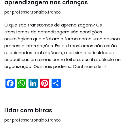
b
A
dI
st
aprendizagem nas crianças
o
p
n
por
professor.ronaldo.franco
o
p
O que são transtornos de aprendizagem? Os
k
transtornos de aprendizagem são condições
neurológicas que afetam a forma como uma pessoa
processa informações. Esses transtornos não estão
relacionados à inteligência, mas sim a dificuldades
específicas em áreas como leitura, escrita, cálculo ou
organização. Os sinais podem…
Continue a ler »
F
W
Li
Pi
S
a
h
n
nt
h
c
a
k
er
ar
e
ts
e
e
e
Lidar com birras
b
A
dI
st
por
professor.ronaldo.franco