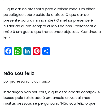
O que dar de presente para a minha mãe: um olhar
psicológico sobre cuidado e afeto O que dar de
presente para a minha mãe? O melhor presente é
cuidar de quem sempre cuidou de nós. Presentear a
mãe é um gesto que transcende objetos;…
Continue a
ler »
F
W
Li
Pi
S
a
h
n
nt
h
c
a
k
er
ar
e
ts
e
e
e
Não sou feliz
b
A
dI
st
por
professor.ronaldo.franco
o
p
n
Introdução Não sou feliz, o que está errado comigo? A
o
p
busca pela felicidade é um anseio universal, mas
k
muitas pessoas se perguntam: “Não sou feliz, o que