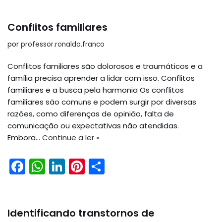
c
a
k
er
ar
e
ts
e
e
e
Conflitos familiares
b
A
dI
st
por
professor.ronaldo.franco
o
p
n
Conflitos familiares são dolorosos e traumáticos e a
o
p
família precisa aprender a lidar com isso. Conflitos
k
familiares e a busca pela harmonia Os conflitos
familiares são comuns e podem surgir por diversas
razões, como diferenças de opinião, falta de
comunicação ou expectativas não atendidas.
Embora…
Continue a ler »
F
W
Li
Pi
S
a
h
n
nt
h
c
a
k
er
ar
e
ts
e
e
e
Identificando transtornos de