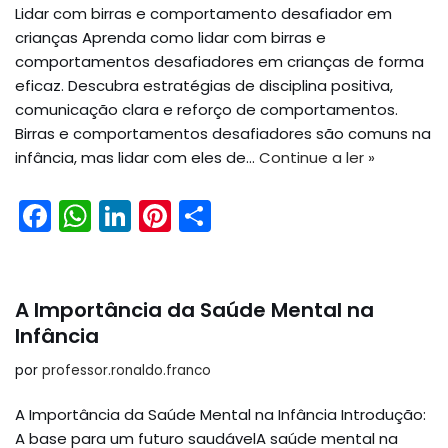
o
p
n
Lidar com birras e comportamento desafiador em
o
p
crianças Aprenda como lidar com birras e
k
comportamentos desafiadores em crianças de forma
eficaz. Descubra estratégias de disciplina positiva,
comunicação clara e reforço de comportamentos.
Birras e comportamentos desafiadores são comuns na
infância, mas lidar com eles de…
Continue a ler »
F
W
Li
Pi
S
a
h
n
nt
h
c
a
k
er
ar
e
ts
e
e
e
A Importância da Saúde Mental na
b
A
dI
st
Infância
o
p
n
por
professor.ronaldo.franco
o
p
A Importância da Saúde Mental na Infância Introdução:
k
A base para um futuro saudávelA saúde mental na