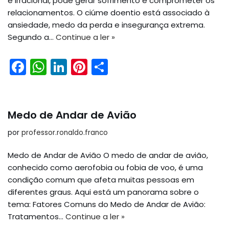
k
e irracional, pode gerar sofrimento e comprometer os
relacionamentos. O ciúme doentio está associado à
ansiedade, medo da perda e insegurança extrema.
Segundo a…
Continue a ler »
F
W
Li
Pi
S
a
h
n
nt
h
c
a
k
er
ar
e
ts
e
e
e
Medo de Andar de Avião
b
A
dI
st
por
professor.ronaldo.franco
o
p
n
Medo de Andar de Avião O medo de andar de avião,
o
p
conhecido como aerofobia ou fobia de voo, é uma
k
condição comum que afeta muitas pessoas em
diferentes graus. Aqui está um panorama sobre o
tema: Fatores Comuns do Medo de Andar de Avião:
Tratamentos…
Continue a ler »