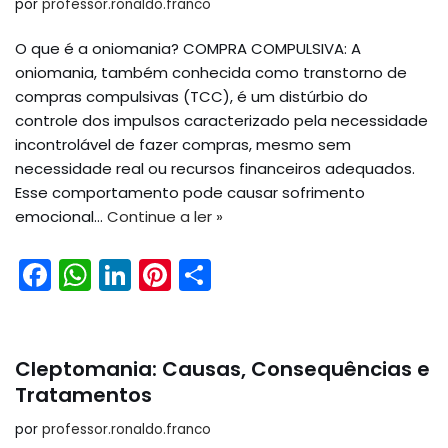
b
A
dI
st
por
professor.ronaldo.franco
o
p
n
O que é a oniomania? COMPRA COMPULSIVA: A
o
p
oniomania, também conhecida como transtorno de
k
compras compulsivas (TCC), é um distúrbio do
controle dos impulsos caracterizado pela necessidade
incontrolável de fazer compras, mesmo sem
necessidade real ou recursos financeiros adequados.
Esse comportamento pode causar sofrimento
emocional…
Continue a ler »
F
W
Li
Pi
S
a
h
n
nt
h
c
a
k
er
ar
e
ts
e
e
e
Cleptomania: Causas, Consequências e
b
A
dI
st
Tratamentos
o
p
n
por
professor.ronaldo.franco