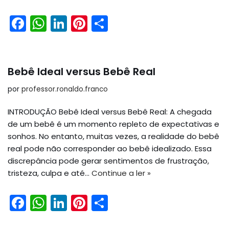
F
W
Li
Pi
S
a
h
n
nt
h
c
a
k
er
ar
e
ts
e
e
e
Bebê Ideal versus Bebê Real
b
A
dI
st
por
professor.ronaldo.franco
o
p
n
INTRODUÇÃO Bebê Ideal versus Bebê Real: A chegada
o
p
de um bebê é um momento repleto de expectativas e
k
sonhos. No entanto, muitas vezes, a realidade do bebê
real pode não corresponder ao bebê idealizado. Essa
discrepância pode gerar sentimentos de frustração,
tristeza, culpa e até…
Continue a ler »
F
W
Li
Pi
S
a
h
n
nt
h