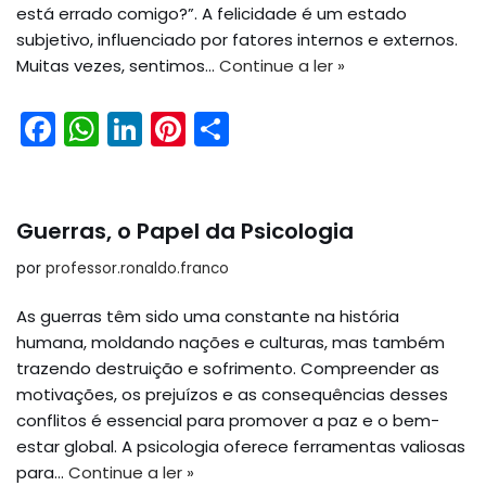
está errado comigo?”. A felicidade é um estado
subjetivo, influenciado por fatores internos e externos.
Muitas vezes, sentimos…
Continue a ler »
F
W
Li
Pi
S
a
h
n
nt
h
c
a
k
er
ar
e
ts
e
e
e
Guerras, o Papel da Psicologia
b
A
dI
st
por
professor.ronaldo.franco
o
p
n
As guerras têm sido uma constante na história
o
p
humana, moldando nações e culturas, mas também
k
trazendo destruição e sofrimento. Compreender as
motivações, os prejuízos e as consequências desses
conflitos é essencial para promover a paz e o bem-
estar global. A psicologia oferece ferramentas valiosas
para…
Continue a ler »