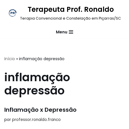
Terapeuta Prof. Ronaldo
Pular
Terapia Convencional e Constelação em Piçarras/SC
para
o
Menu
conteúdo
Início
»
inflamação depressão
inflamação
depressão
Inflamação x Depressão
por
professor.ronaldo.franco