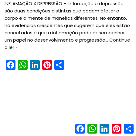
INFLAMAÇÃO X DEPRESSÃO – Inflamação e depressão
são duas condições distintas que podem afetar o
corpo e a mente de maneiras diferentes. No entanto,
há evidências crescentes que sugerem que eles estão
conectados e que a inflamação pode desempenhar
um papel no desenvolvimento e progressão…
Continue
a ler »
F
W
Li
Pi
S
a
h
n
nt
h
c
a
k
er
ar
e
ts
e
e
e
b
A
dI
st
o
p
n
o
p
Facebook
WhatsApp
LinkedIn
Pinter
k
Neve
| Movido a
WordPress