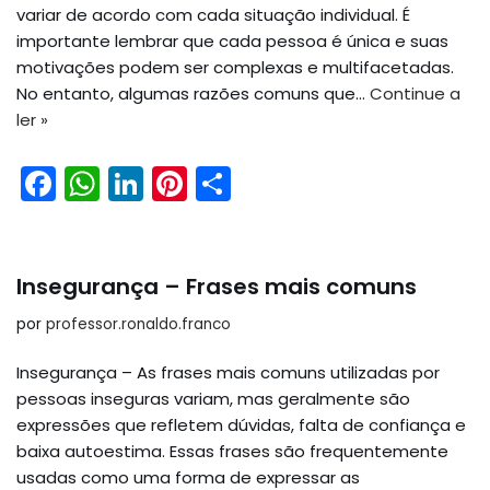
variar de acordo com cada situação individual. É
importante lembrar que cada pessoa é única e suas
motivações podem ser complexas e multifacetadas.
No entanto, algumas razões comuns que…
Continue a
ler »
F
W
Li
Pi
S
a
h
n
nt
h
c
a
k
er
ar
e
ts
e
e
e
Insegurança – Frases mais comuns
b
A
dI
st
por
professor.ronaldo.franco
o
p
n
Insegurança – As frases mais comuns utilizadas por
o
p
pessoas inseguras variam, mas geralmente são
k
expressões que refletem dúvidas, falta de confiança e
baixa autoestima. Essas frases são frequentemente
usadas como uma forma de expressar as