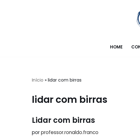
Pular
para
o
conteúdo
HOME
CO
Início
»
lidar com birras
lidar com birras
Lidar com birras
por
professor.ronaldo.franco