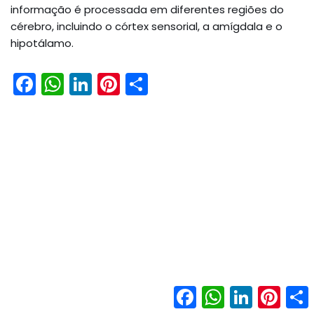
informação é processada em diferentes regiões do
cérebro, incluindo o córtex sensorial, a amígdala e o
hipotálamo.
F
W
Li
Pi
S
a
h
n
nt
h
c
a
k
er
ar
e
ts
e
e
e
b
A
dI
st
o
p
n
o
p
k
Facebook
WhatsApp
LinkedIn
Pinter
Neve
| Movido a
WordPress