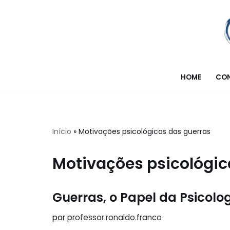
Pular
para
o
conteúdo
HOME
CO
Início
»
Motivações psicológicas das guerras
Motivações psicológic
Guerras, o Papel da Psicolo
por
professor.ronaldo.franco