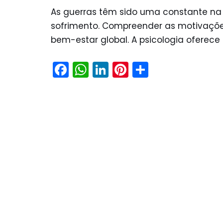
As guerras têm sido uma constante na
sofrimento. Compreender as motivações,
bem-estar global. A psicologia oferec
F
W
Li
Pi
S
a
h
n
nt
h
c
a
k
er
ar
e
ts
e
e
e
b
A
dI
st
o
p
n
o
p
k