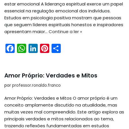
estar emocional A liderança espiritual exerce um papel
essencial na regulação emocional dos indivíduos.
Estudos em psicologia positiva mostram que pessoas
que seguem líderes espirituais honestos e inspiradores
apresentam maior…
Continue a ler »
F
W
Li
Pi
S
a
h
n
nt
h
c
a
k
er
ar
e
ts
e
e
e
Amor Próprio: Verdades e Mitos
b
A
dI
st
por
professor.ronaldo.franco
o
p
n
Amor Próprio: Verdades e Mitos O amor próprio é um
o
p
conceito amplamente discutido na atualidade, mas
k
muitas vezes mal compreendido. Este artigo explora as
principais verdades e mitos relacionados ao tema,
trazendo reflexões fundamentadas em estudos