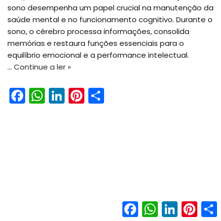
sono desempenha um papel crucial na manutenção da
saúde mental e no funcionamento cognitivo. Durante o
sono, o cérebro processa informações, consolida
memórias e restaura funções essenciais para o
equilíbrio emocional e a performance intelectual.
…
Continue a ler »
F
W
Li
Pi
S
a
h
n
nt
h
c
a
k
er
ar
e
ts
e
e
e
b
A
dI
st
o
p
n
o
p
k
Facebook
WhatsApp
LinkedIn
Pinter
Neve
| Movido a
WordPress