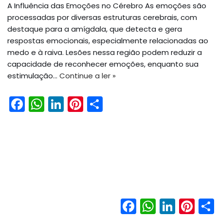
A Influência das Emoções no Cérebro As emoções são
processadas por diversas estruturas cerebrais, com
destaque para a amígdala, que detecta e gera
respostas emocionais, especialmente relacionadas ao
medo e à raiva. Lesões nessa região podem reduzir a
capacidade de reconhecer emoções, enquanto sua
estimulação…
Continue a ler »
F
W
Li
Pi
S
a
h
n
nt
h
c
a
k
er
ar
e
ts
e
e
e
b
A
dI
st
o
p
n
o
p
Facebook
WhatsApp
LinkedIn
Pinter
k
Neve
| Movido a
WordPress