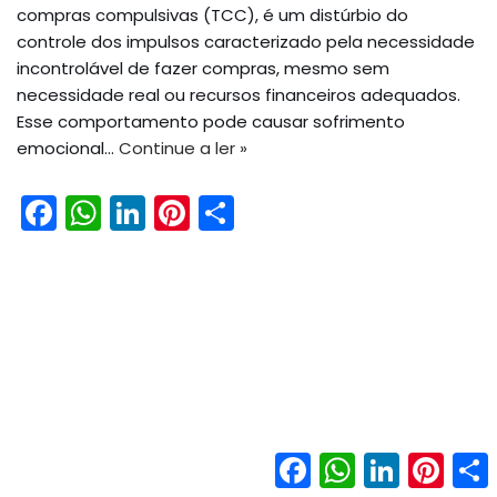
compras compulsivas (TCC), é um distúrbio do
controle dos impulsos caracterizado pela necessidade
incontrolável de fazer compras, mesmo sem
necessidade real ou recursos financeiros adequados.
Esse comportamento pode causar sofrimento
emocional…
Continue a ler »
F
W
Li
Pi
S
a
h
n
nt
h
c
a
k
er
ar
e
ts
e
e
e
b
A
dI
st
o
p
n
o
p
k
Facebook
WhatsApp
LinkedIn
Pinter
Neve
| Movido a
WordPress