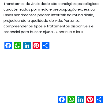
Transtornos de Ansiedade são condições psicológicas
caracterizadas por medo e preocupação excessiva.
Esses sentimentos podem interferir na rotina diária,
prejudicando a qualidade de vida. Portanto,
compreender os tipos e tratamentos disponíveis é
essencial para buscar ajuda…
Continue a ler »
F
W
Li
Pi
S
a
h
n
nt
h
c
a
k
er
ar
e
ts
e
e
e
b
A
dI
st
o
p
n
o
p
k
Facebook
WhatsApp
LinkedIn
Pinter
Neve
| Movido a
WordPress