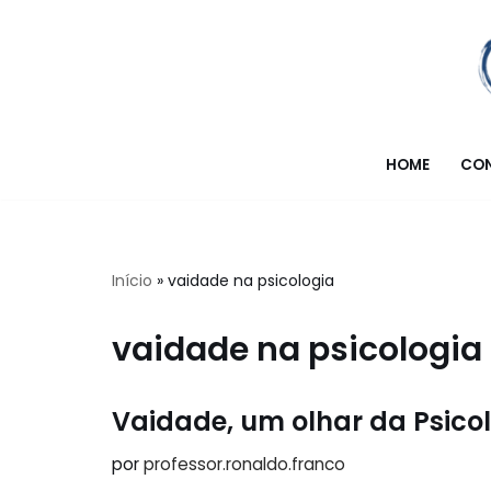
Pular
para
o
conteúdo
HOME
CO
Início
»
vaidade na psicologia
vaidade na psicologia
Vaidade, um olhar da Psico
por
professor.ronaldo.franco