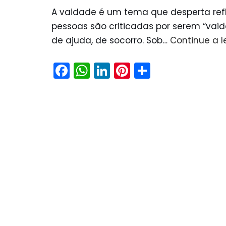
A vaidade é um tema que desperta refl
pessoas são criticadas por serem “vai
de ajuda, de socorro. Sob…
Continue a le
F
W
Li
Pi
S
a
h
n
nt
h
c
a
k
er
ar
e
ts
e
e
e
b
A
dI
st
o
p
n
o
p
k