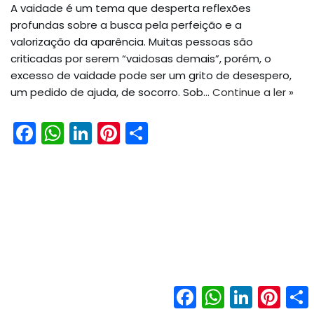
A vaidade é um tema que desperta reflexões
profundas sobre a busca pela perfeição e a
valorização da aparência. Muitas pessoas são
criticadas por serem “vaidosas demais”, porém, o
excesso de vaidade pode ser um grito de desespero,
um pedido de ajuda, de socorro. Sob…
Continue a ler »
F
W
Li
Pi
S
a
h
n
nt
h
c
a
k
er
ar
e
ts
e
e
e
b
A
dI
st
o
p
n
o
p
k
Facebook
WhatsApp
LinkedIn
Pinter
Neve
| Movido a
WordPress