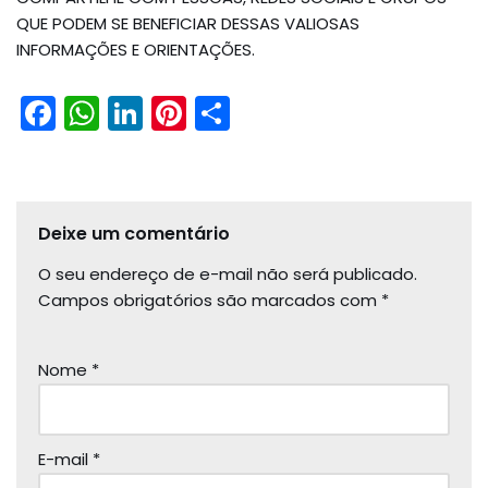
QUE PODEM SE BENEFICIAR DESSAS VALIOSAS
INFORMAÇÕES E ORIENTAÇÕES.
F
W
Li
Pi
S
a
h
n
nt
h
c
a
k
er
ar
e
ts
e
e
e
Deixe um comentário
b
A
dI
st
O seu endereço de e-mail não será publicado.
o
p
n
Campos obrigatórios são marcados com
*
o
p
k
Nome
*
E-mail
*